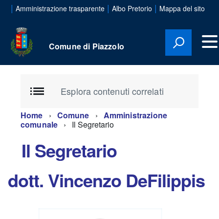
|
|
|
Amministrazione trasparente
Albo Pretorio
Mappa del sito
Comune di Piazzolo
Esplora contenuti correlati
Home
Comune
Amministrazione
comunale
Il Segretario
Il Segretario
dott. Vincenzo DeFilippis