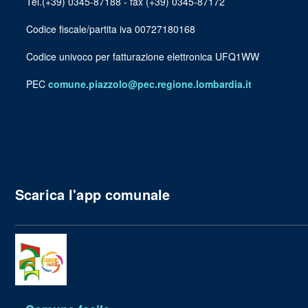
Tel.(+39) 0345-87188 - fax (+39) 0345-87172
Codice fiscale/partita iva 00727180168
Codice univoco per fatturazione elettronica UFQ1WW
PEC
comune.piazzolo@pec.regione.lombardia.it
Scarica l'app comunale