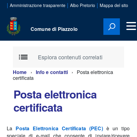
|
|
|
Amministrazione trasparente
Albo Pretorio
Mappa del sito
Comune di Piazzolo
Esplora contenuti correlati
Home
Info e contatti
Posta elettronica
certificata
Posta elettronica
certificata
La
Posta Elettronica Certificata (PEC)
è un tipo
speciale di e-mail che consente di inviare/ricevere