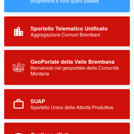
programma e rivivi quelli passati
Sportello Telematico Unificato
Aggregazione Comuni Brembani
GeoPortale della Valle Brembana
Benvenuto nel geoportale della Comunità
Montana
SUAP
Sportello Unico delle Attività Produttive