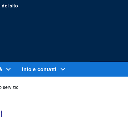
del sito
tà
Info e contatti
o servizio
i