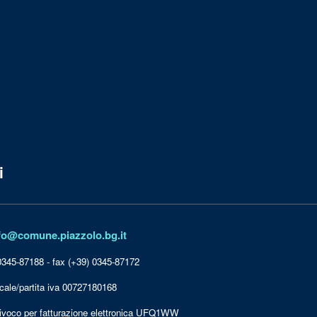
i
fo@comune.piazzolo.bg.it
0345-87188 - fax (+39) 0345-87172
cale/partita iva 00727180168
ivoco per fatturazione elettronica UFQ1WW